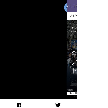
ALL POSTS
All Posts
All Posts
Beyond Media
2021年3月24日
オリジナル
ミャンマー
情勢
全米で増大
ニュースと
現場レポー
ア系に対す
ト
ト。クオモ
リーダーの
見解
セクハラ疑
ライフ＆ア
から転落
ート
NY州知事
の記者会見
Radio