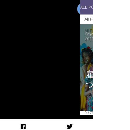
ALL POSTS
All Posts
All Posts
Beyond Media
2022年2月7日
オリジナル
ミャンマー
情勢
ニュースと
現場レポー
雇用で女性
ト
つくる
リーダーの
見解
ライフ＆ア
ート
NY州知事
の記者会見
Radio