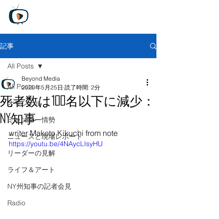
Beyond Media
Unfiltered truth, Global perspective
​
無料トライアル版
記事
All Posts
Beyond Media
All Posts
2020年5月25日
読了時間: 2分
死者数は100名以下に減少：
オリジナル
NY知事
ミャンマー情勢
writer Makoto Kikuchi from note
ニュースと現場レポート
https://youtu.be/4NAycLIsyHU
リーダーの見解
ライフ＆アート
NY州知事の記者会見
Radio