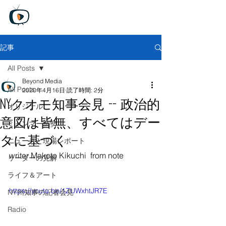
Beyond Media
Unfiltered truth, Global perspective
​
無料トライアル版
記事
All Posts
Beyond Media
All Posts
2020年4月16日
読了時間: 2分
NYクオモ知事会見 -- 政治的
オリジナル
意図は皆無、すべてはデー
ミャンマー情勢
タに基づく
ニュースと現場レポート
writer Makoto Kikuchi  from note
リーダーの見解
ライフ＆アート
https://youtu.be/1ZUWxhtJR7E
NY州知事の記者会見
Radio