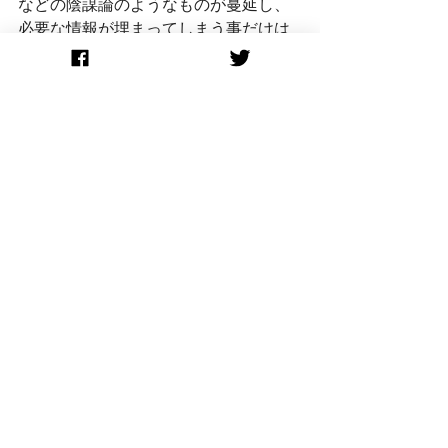
などの陰謀論のようなものが蔓延し、
必要な情報が埋まってしまう事だけは
避けたい。全てはデータ統計と専門家
の意見で動いています。・・・
もっと
読む
NY州知事の記者会見
すべて表示
最新記事