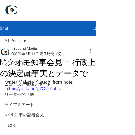
Beyond Media
Unfiltered truth, Global perspective
​
無料トライアル版
記事
All Posts
Beyond Media
All Posts
2020年5月11日
読了時間: 2分
NYクオモ知事会見 -- 行政上
オリジナル
の決定は事実とデータで
ミャンマー情勢
writer Makoto Kikuchi from note
ニュースと現場レポート
https://youtu.be/g7QOtKbt2dU
リーダーの見解
ライフ＆アート
NY州知事の記者会見
Radio