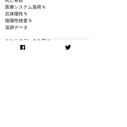
医療システム負荷％
抗体陽性％
陰陽性検査％
追跡データ
これらのデータを基に。
データに基づいた行政で、NYの感染曲
線は下り坂に到達しているのです。
“If you are going through hell, keep 
going.” — Winston Churchill
これが私達のいまの現状です。
辛いが、効果がある。
感情に流されずこれを続けましょ
う。・・・
もっと読む