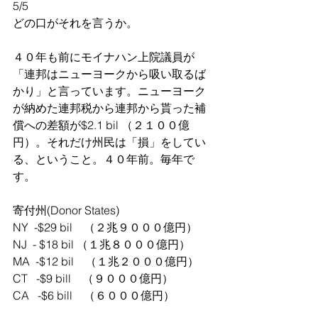
5/5
どの口がそれを言うか。
４０年も前にモイナハン上院議員が
「連邦はニューヨークから吸い取るば
かり」と言っています。ニューヨーク
が納めた連邦税から連邦から貰った補
償への差額が$2.1 bil （２１００億
円）。それだけ州民は「損」をしてい
る、ということ。４０年前。毎年で
す。
寄付州(Donor States)
NY  -$29 bil　（２兆９０００億円）
NJ  - $18 bil （１兆８０００億円）
MA  -$12 bil　（１兆２０００億円）
CT   -$9 bill　（９０００億円）
CA   -$6 bill　（６０００億円）