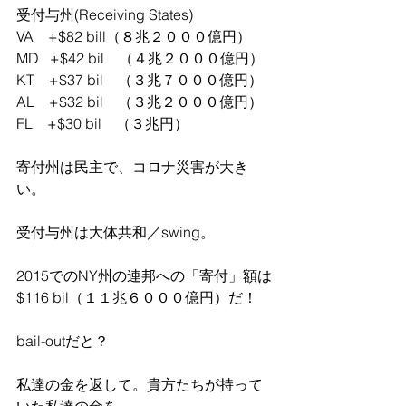
受付与州(Receiving States)
VA    +$82 bill（８兆２０００億円）
MD   +$42 bil　（４兆２０００億円）
KT    +$37 bil　（３兆７０００億円）
AL    +$32 bil　（３兆２０００億円）
FL    +$30 bil　（３兆円）
寄付州は民主で、コロナ災害が大き
い。
受付与州は大体共和／swing。
2015でのNY州の連邦への「寄付」額は
$116 bil（１１兆６０００億円）だ！
bail-outだと？
私達の金を返して。貴方たちが持って
いた私達の金を。