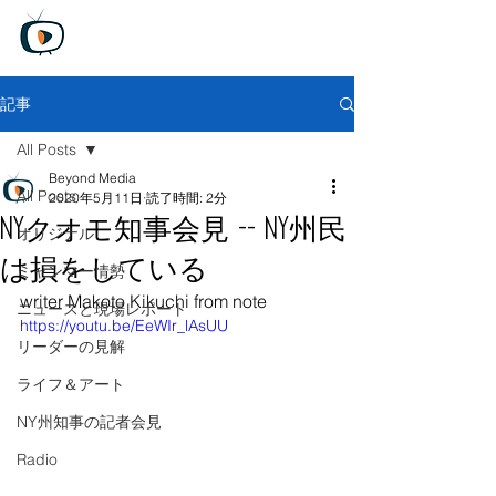
Beyond Media
Unfiltered truth, Global perspective
​
無料トライアル版
記事
All Posts
Beyond Media
All Posts
2020年5月11日
読了時間: 2分
NYクオモ知事会見 -- NY州民
オリジナル
は損をしている
ミャンマー情勢
writer Makoto Kikuchi from note
ニュースと現場レポート
https://youtu.be/EeWIr_lAsUU
リーダーの見解
ライフ＆アート
NY州知事の記者会見
Radio