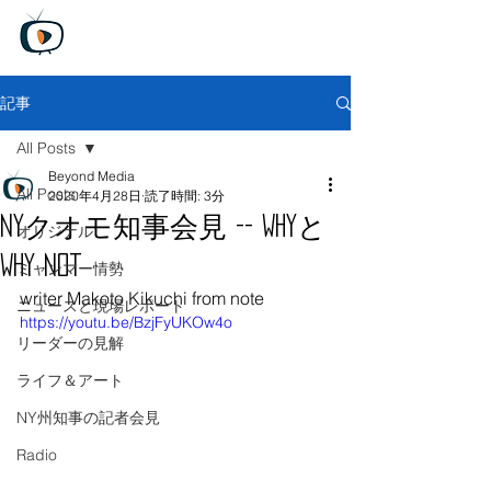
Beyond Media
Unfiltered truth, Global perspective
​
無料トライアル版
記事
All Posts
Beyond Media
All Posts
2020年4月28日
読了時間: 3分
NYクオモ知事会見 -- Whyと
オリジナル
Why not
ミャンマー情勢
writer Makoto Kikuchi from note
ニュースと現場レポート
https://youtu.be/BzjFyUKOw4o
リーダーの見解
ライフ＆アート
NY州知事の記者会見
Radio