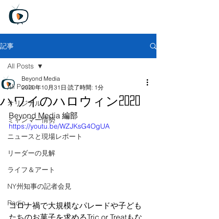
Beyond Media
Unfiltered truth, Global perspective
​
無料トライアル版
記事
All Posts
Beyond Media
All Posts
2020年10月31日
読了時間: 1分
ハワイのハロウィン2020
オリジナル
Beyond Media 編部
ミャンマー情勢
https://youtu.be/WZJKsG4OgUA
ニュースと現場レポート
リーダーの見解
ライフ＆アート
NY州知事の記者会見
Radio
コロナ禍で大規模なパレードや子ども
たちのお菓子を求めるTric or Treatもな